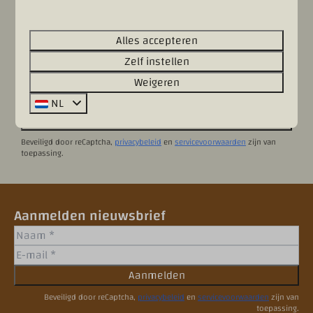
Telefoon
Optioneel
Alles accepteren
Opmerking of vraag
Optioneel
Zelf instellen
Weigeren
NL
Versturen
Beveiligd door reCaptcha,
privacybeleid
en
servicevoorwaarden
zijn van
toepassing.
Aanmelden nieuwsbrief
Aanmelden
Beveiligd door reCaptcha,
privacybeleid
en
servicevoorwaarden
zijn van
toepassing.