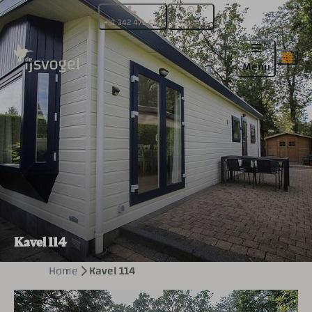
+31 342 471 470
WhatsApp
Menu
Kavel 114
Home
Kavel 114