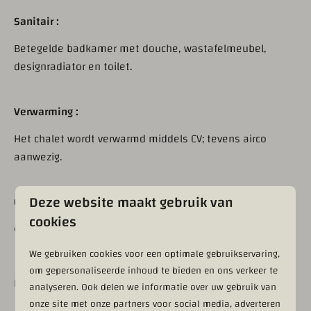
Sanitair :
Betegelde badkamer met douche, wastafelmeubel,
designradiator en toilet.
Verwarming :
Het chalet wordt verwarmd middels CV; tevens airco
aanwezig.
Deze website maakt gebruik van
Overige :
cookies
€ 1000,= éénmalige bijdrage.
We gebruiken cookies voor een optimale gebruikservaring,
om gepersonaliseerde inhoud te bieden en ons verkeer te
Inboedel en aanvaarding in overleg
analyseren. Ook delen we informatie over uw gebruik van
onze site met onze partners voor social media, adverteren