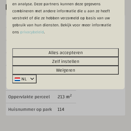
en analyse. Deze partners kunnen deze gegevens
Kenmerken
combineren met andere informatie die u aan ze heeft
verstrekt of die ze hebben verzameld op basis van uw
Status
Te koop
gebruik van hun diensten. Bekijk voor meer informatie
ons
privacybeleid
.
Aantal slaapkamers
2
Aantal badkamers
1
Alles accepteren
Voor aantal personen
4
Zelf instellen
Weigeren
Bouwjaar
2004
NL
2
Woonoppervlakte
35 m
2
Oppervlakte perceel
213 m
Huisnummer op park
114