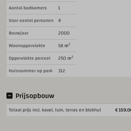
Aantal badkamers
1
Voor aantal personen
4
Bouwjaar
2000
2
Woonoppervlakte
58 m
2
Oppervlakte perceel
250 m
Huisnummer op park
312
Prijsopbouw
Totaal prijs incl. kavel, tuin, terras en blokhut
€ 159.0