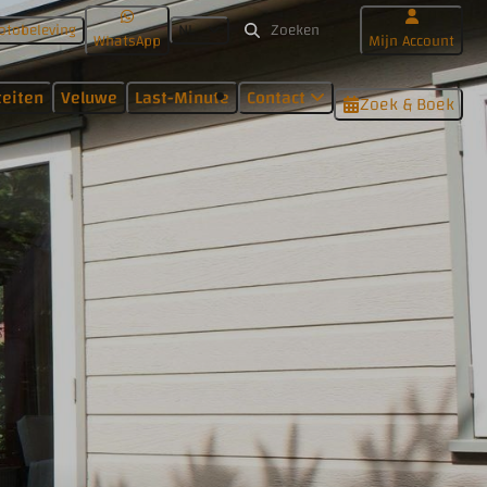
otobeleving
NL
WhatsApp
Mijn Account
teiten
Veluwe
Last-Minute
Contact
Zoek & Boek