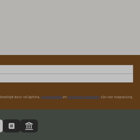
Beveiligd door reCaptcha,
privacybeleid
en
servicevoorwaarden
zijn van toepassing.