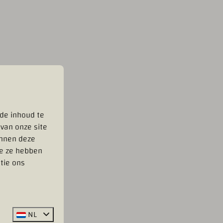
rde inhoud te
 van onze site
unnen deze
ie ze hebben
tie ons
NL