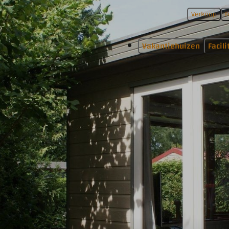
Verkoop
F
Vakantiehuizen
Facili