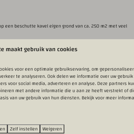
 op een beschutte kavel eigen grond van ca. 250 m2 met veel
e maakt gebruik van cookies
ort en sfeer samenkomen voorzien van openslaande deuren
euken welke is voorzien van een 4-pits gasstel, afzuigkap,
ookies voor een optimale gebruikservaring, om gepersonalisee
echtblad voor volop werkruimte. Er zijn twee royale
verkeer te analyseren. Ook delen we informatie over uw gebruik
sbed en 1 stapelbed en een praktische schuifwandkast. In de
ers voor social media, adverteren en analyse. Deze partners k
computertafel en de aanwezige kastenwand zorgt voor een
neren met andere informatie die u aan ze heeft verstrekt of d
che, wastafel, toilet en wasmachine. Het chalet wordt
asis van uw gebruik van hun diensten. Bekijk voor meer informa
s het heerlijk dat u in uw groene tuin ook kunt genieten
 en beschikt u over een eigen ruime parkeerplaats.
overleg.
ren
Zelf instellen
Weigeren