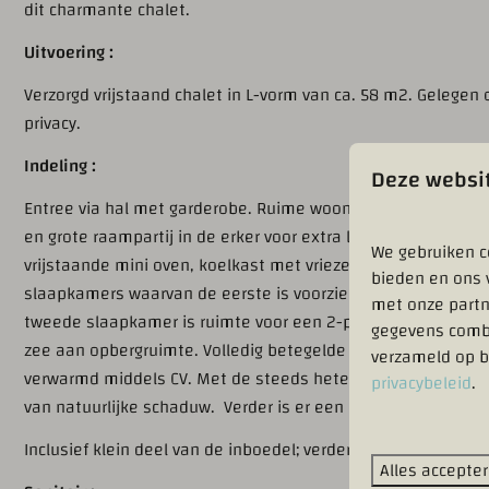
dit charmante chalet.
Uitvoering :
Verzorgd vrijstaand chalet in L-vorm van ca. 58 m2. Gelegen
privacy.
Indeling :
Deze websit
Entree via hal met garderobe. Ruime woonkamer waar comf
en grote raampartij in de erker voor extra lichtinval. Open k
We gebruiken c
vrijstaande mini oven, koelkast met vriezer en een ruim aanr
bieden en ons 
slaapkamers waarvan de eerste is voorzien van 1 1-persoon
met onze partn
tweede slaapkamer is ruimte voor een 2-persoonsbed, een 
gegevens combi
zee aan opbergruimte. Volledig betegelde badkamer met dou
verzameld op b
verwarmd middels CV. Met de steeds heter wordende zomers i
privacybeleid
.
van natuurlijke schaduw. Verder is er een blokhut aanwezig
Inclusief klein deel van de inboedel; verdere aanvaarding in 
Alles accepte