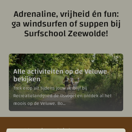
Adrenaline, vrijheid én fun:
ga windsurfen of suppen bij
Surfschool Zeewolde!
Alle activiteiten op de Veluwe
bekijken
Trek erop uit tijdens jouw verblijf bij
Recreatielandgoed de IJsvogel en ontdek al het
moois op de Veluwe. Bo
…
Aanmelden nieuwsbrief