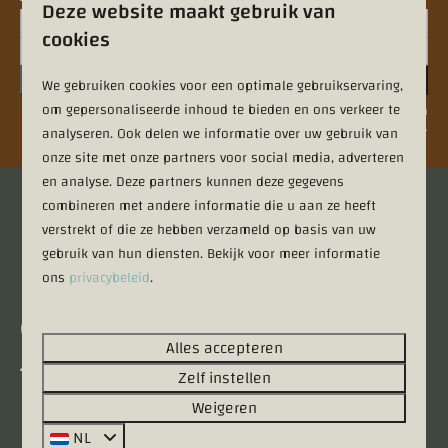
Deze website maakt gebruik van
cookies
Aanmelden
We gebruiken cookies voor een optimale gebruikservaring,
om gepersonaliseerde inhoud te bieden en ons verkeer te
Beveiligd door reCaptcha,
privacybeleid
en
servicevoorwaarden
zijn van
toepassing.
analyseren. Ook delen we informatie over uw gebruik van
onze site met onze partners voor social media, adverteren
en analyse. Deze partners kunnen deze gegevens
combineren met andere informatie die u aan ze heeft
Veilig betalen
verstrekt of die ze hebben verzameld op basis van uw
gebruik van hun diensten. Bekijk voor meer informatie
ons
privacybeleid
.
Contact
Alles accepteren
Kieftveen 18
Zelf instellen
3781 PP Voorthuizen
Weigeren
Gelderland
NL
Nederland