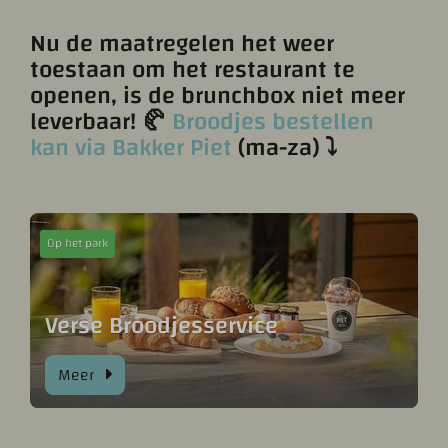
Nu de maatregelen het weer
toestaan om het restaurant te
openen, is de brunchbox niet meer
leverbaar! 🥐
Broodjes bestellen
kan via Bakker Piet
(ma-za) ⤵
Op het park
Verse Broodjesservice
Meer