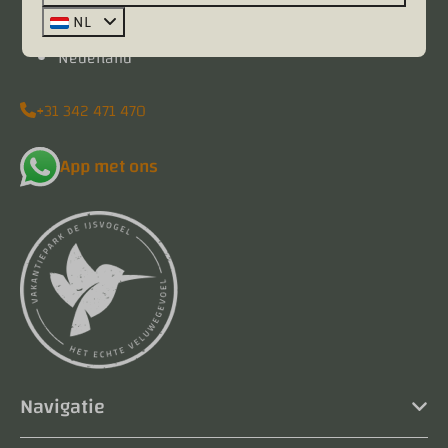
3781 PP Voorthuizen
NL
Gelderland
Nederland
+31 342 471 470
App met ons
Navigatie