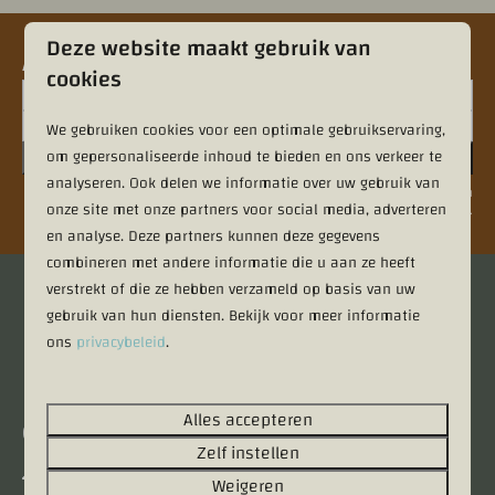
Deze website maakt gebruik van
Aanmelden nieuwsbrief
cookies
We gebruiken cookies voor een optimale gebruikservaring,
Aanmelden
om gepersonaliseerde inhoud te bieden en ons verkeer te
analyseren. Ook delen we informatie over uw gebruik van
Beveiligd door reCaptcha,
privacybeleid
en
servicevoorwaarden
zijn van
onze site met onze partners voor social media, adverteren
toepassing.
en analyse. Deze partners kunnen deze gegevens
combineren met andere informatie die u aan ze heeft
verstrekt of die ze hebben verzameld op basis van uw
Veilig betalen
gebruik van hun diensten. Bekijk voor meer informatie
ons
privacybeleid
.
Alles accepteren
Contact
Zelf instellen
Kieftveen 18
Weigeren