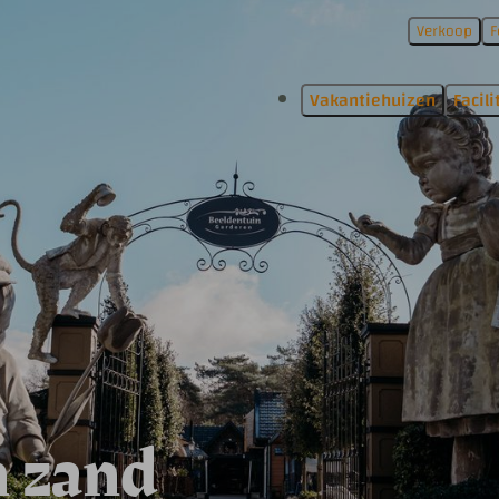
Verkoop
F
Vakantiehuizen
Facili
 zand