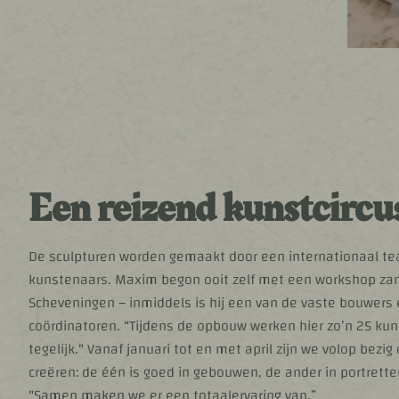
Een reizend kunstcircu
De sculpturen worden gemaakt door een internationaal t
kunstenaars. Maxim begon ooit zelf met een workshop zan
Scheveningen – inmiddels is hij een van de vaste bouwers
coördinatoren. “Tijdens de opbouw werken hier zo’n 25 ku
tegelijk." Vanaf januari tot en met april zijn we volop bezig
creëren: de één is goed in gebouwen, de ander in portrette
"Samen maken we er een totaalervaring van.”