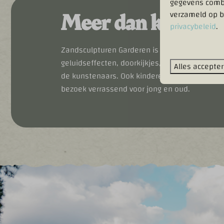
gegevens combi
Meer dan kijken 
verzameld op b
privacybeleid
.
Zandsculpturen Garderen is niet alleen iets om
geluidseffecten, doorkijkjes, routes binnen é
Alles accepte
de kunstenaars. Ook kinderen worden niet ve
bezoek verrassend voor jong en oud.