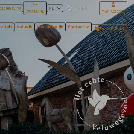
otobeleving
NL
WhatsApp
Mijn Account
teiten
Veluwe
Last-Minute
Contact
Zoek & Boek