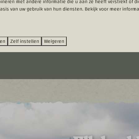
neren met andere informatie die u aan ze heeft verstrekt of d

asis van uw gebruik van hun diensten. Bekijk voor meer informa
 naar te kijken – het is een ervaring. Met subtiele
n buiten, en hier en daar zelfs een demonstratie door een van
ren
Zelf instellen
Weigeren
rgeten: korte teksten, weetjes en leuke opdrachten maken het