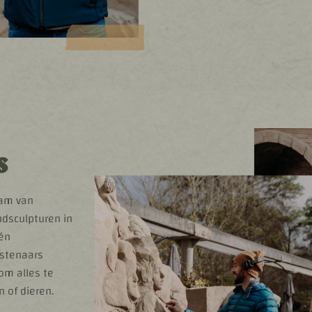
s
eam van
dsculpturen in
 én
nstenaars
 om alles te
n of dieren.