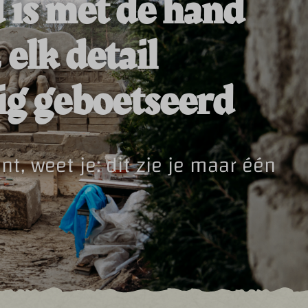
 is met de hand
elk detail
ig geboetseerd
nt, weet je: dit zie je maar één